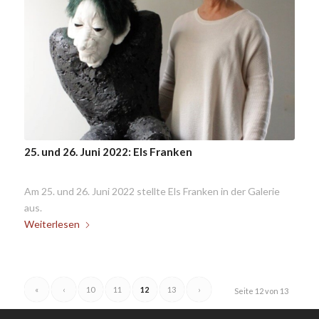
25. und 26. Juni 2022: Els Franken
Am 25. und 26. Juni 2022 stellte Els Franken in der Galerie
aus.
Weiterlesen
«
‹
10
11
12
13
›
Seite 12 von 13