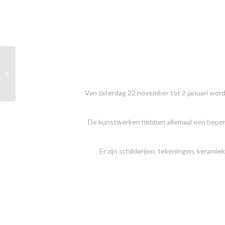
H A R T, Saeckenborgh
EXPO Almere
Van zaterdag 22 november tot 2 januari word
De kunstwerken hebben allemaal een beperkt
Er zijn schilderijen, tekeningen, kerami